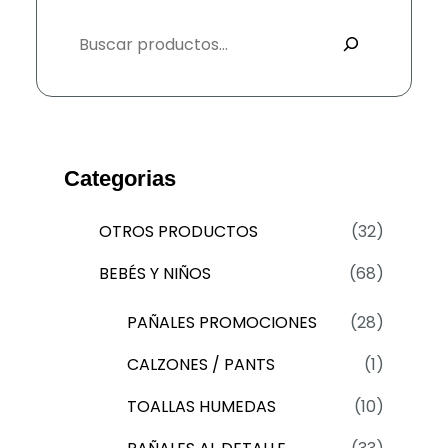
Categorias
3
OTROS PRODUCTOS
32
2
6
BEBÉS Y NIÑOS
68
p
8
r
2
PAÑALES PROMOCIONES
28
p
o
8
r
1
CALZONES / PANTS
1
d
p
o
p
u
r
1
TOALLAS HUMEDAS
10
d
r
c
o
0
u
o
3