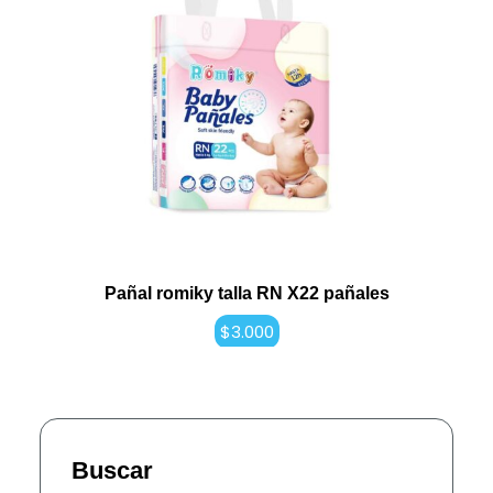
Pañal romiky talla RN X22 pañales
$
3.000
Buscar