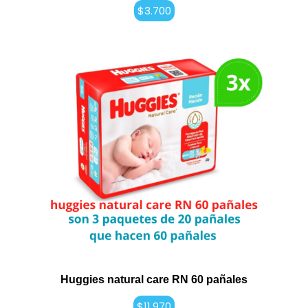
$
3.700
Huggies natural care RN 60 pañales
$
11.970