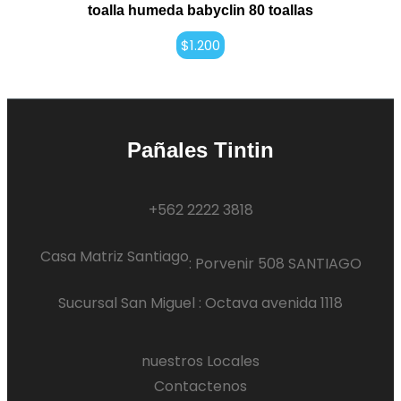
toalla humeda babyclin 80 toallas
$
1.200
Pañales Tintin
+562 2222 3818
Casa Matriz Santiago
:
Porvenir 508 SANTIAGO
Sucursal San Miguel : Octava avenida 1118
nuestros Locales
Contactenos